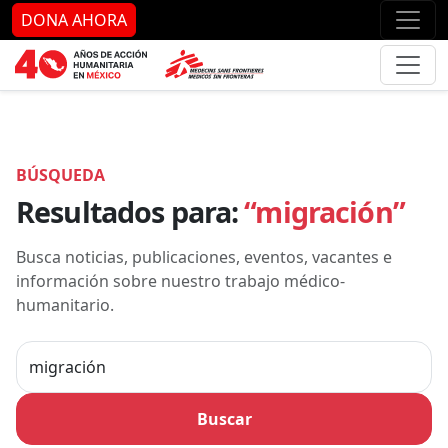
Ir al contenido principal
Ir al pie de página
Ir 
DONA AHORA
BÚSQUEDA
Resultados para:
“migración”
Busca noticias, publicaciones, eventos, vacantes e
información sobre nuestro trabajo médico-
humanitario.
Buscar