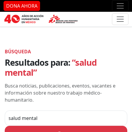
Ir al contenido principal
Ir al pie de página
Ir 
DONA AHORA
BÚSQUEDA
Resultados para:
“salud
mental”
Busca noticias, publicaciones, eventos, vacantes e
información sobre nuestro trabajo médico-
humanitario.