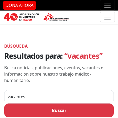
Ir al contenido principal
Ir al pie de página
Ir 
DONA AHORA
BÚSQUEDA
Resultados para:
“vacantes”
Busca noticias, publicaciones, eventos, vacantes e
información sobre nuestro trabajo médico-
humanitario.
Buscar