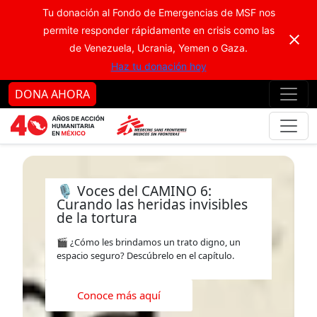
Ir al contenido principal
Ir al pie de página
Ir 
Tu donación al Fondo de Emergencias de MSF nos
permite responder rápidamente en crisis como las
de Venezuela, Ucrania, Yemen o Gaza.
Haz tu donación hoy
DONA AHORA
🎙️ Voces del CAMINO 6:
Curando las heridas invisibles
de la tortura
🎬 ¿Cómo les brindamos un trato digno, un
espacio seguro? Descúbrelo en el capítulo.
Conoce más aquí