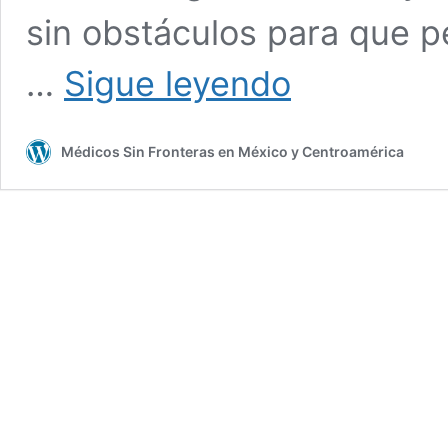
sin obstáculos para que p
Consecuencias
…
Sigue leyendo
de
la
guerra
Médicos Sin Fronteras en México y Centroamérica
en
Gaza
para
la
población
palestina