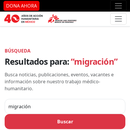
Ir al contenido principal
Ir al pie de página
Ir 
DONA AHORA
BÚSQUEDA
Resultados para:
“migración”
Busca noticias, publicaciones, eventos, vacantes e
información sobre nuestro trabajo médico-
humanitario.
Buscar