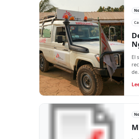
No
C
De
N
El 
rec
de
Le
No
M