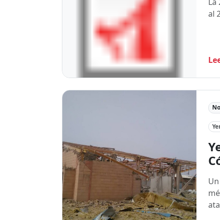
La 
al 
Le
No
Y
Y
C
Un 
méd
ata