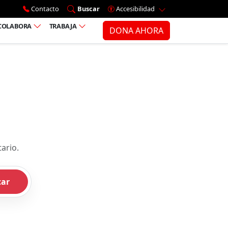
Ir al menú principal
Contacto
Buscar
Accesibilidad
COLABORA
TRABAJA
DONA AHORA
ario.
car