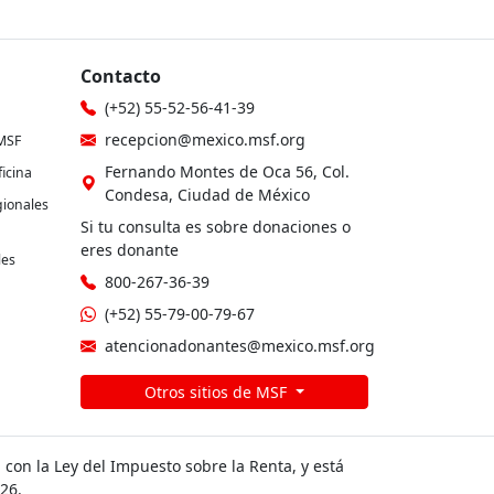
Contacto
(+52) 55-52-56-41-39
recepcion@mexico.msf.org
MSF
Fernando Montes de Oca 56, Col.
icina
Condesa, Ciudad de México
gionales
Si tu consulta es sobre donaciones o
eres donante
les
800-267-36-39
(+52) 55-79-00-79-67
atencionadonantes@mexico.msf.org
Otros sitios de MSF
con la Ley del Impuesto sobre la Renta, y está
26.