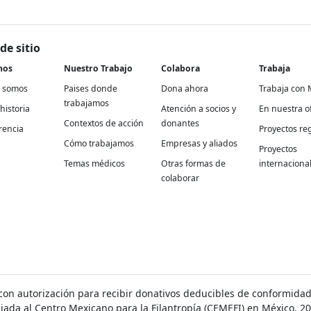
de sitio
nos
Nuestro Trabajo
Colabora
Trabaja
 somos
Paises donde
Dona ahora
Trabaja con 
trabajamos
historia
Atención a socios y
En nuestra of
Contextos de acción
donantes
rencia
Proyectos re
Cómo trabajamos
Empresas y aliados
Proyectos
Temas médicos
Otras formas de
internaciona
colaborar
con autorización para recibir donativos deducibles de conformidad 
iliada al Centro Mexicano para la Filantropía (CEMEFI) en México. 20