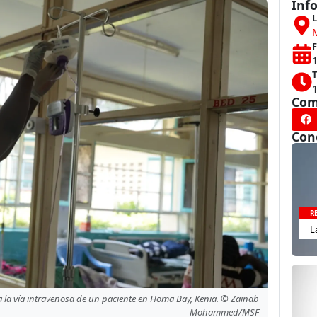
Inf
L
F
T
Com
Con
R
L
a la vía intravenosa de un paciente en Homa Bay, Kenia. © Zainab
Mohammed/MSF