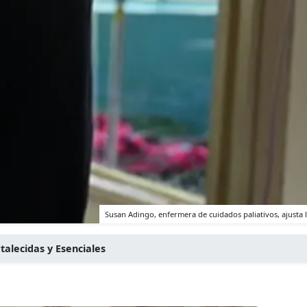
Susan Adingo, enfermera de cuidados paliativos, ajust
talecidas y Esenciales