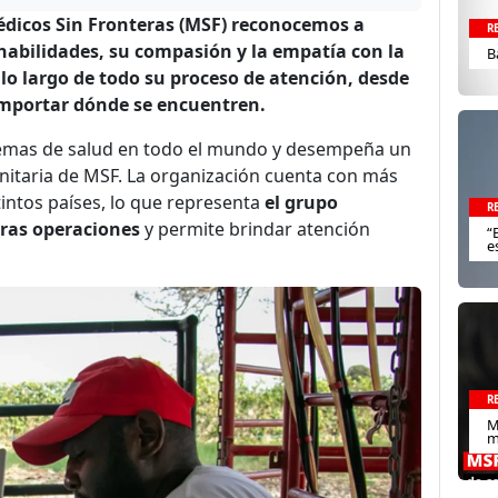
Médicos Sin Fronteras (MSF) reconocemos a
R
habilidades, su compasión y la empatía con la
B
o largo de todo su proceso de atención, desde
n importar dónde se encuentren.
istemas de salud en todo el mundo y desempeña un
itaria de MSF. La organización cuenta con más
intos países, lo que representa
el grupo
R
ras operaciones
y permite brindar atención
“
e
R
M
m