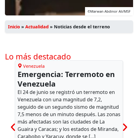
©Marwan Abdinor Ali/MSF
Inicio
»
Actualidad
»
Noticias desde el terreno
Lo más destacado
Venezuela
Mé
Emergencia: Terremoto en
Méx
Venezuela
tor
año
El 24 de junio se registró un terremoto en
Venezuela con una magnitud de 7,2,
op
seguido de un segundo sismo de magnitud
Con 
7,5 menos de un minuto después. Las zonas
a las
más afectadas son las ciudades de La
Front
Guaira y Caracas; y los estados de Miranda,
cons
Carabobo y Yaracuy, donde se [...]