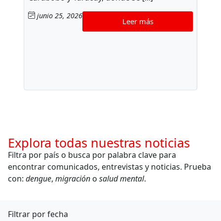
médic
junio 25, 2026
garan
Leer más
espe
las p
perso
jun
Explora todas nuestras noticias
Filtra por país o busca por palabra clave para
encontrar comunicados, entrevistas y noticias. Prueba
con:
dengue
,
migración
o
salud mental
.
Filtrar por fecha