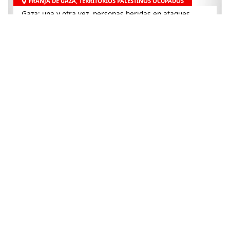
FRANJA DE GAZA
,
TERRITORIOS PALESTINOS OCUPADOS
Gaza: una y otra vez, personas heridas en ataques
israelíes llegan a nuestros hospitales
28 de julio de 2026
CISJORDANIA
,
TERRITORIOS PALESTINOS OCUPADOS
Nablus: Los hospitales deben ser protegidos, no
atacados
24 de julio de 2026