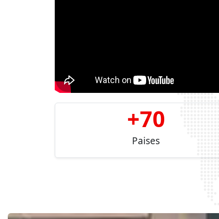
+
70
Paises