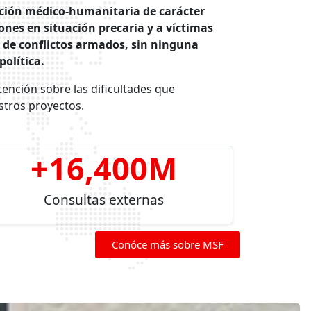
ción médico-humanitaria de carácter
nes en situación precaria y a víctimas
 de conflictos armados, sin ninguna
política.
tención sobre las dificultades que
tros proyectos.
+
16,400
M
Consultas externas
Conóce más sobre MSF