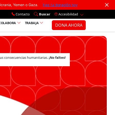
Ir al menú principal
Ucrania, Yemen o Gaza.
Haz tu donación hoy
Contacto
Buscar
Accesibilidad
COLABORA
TRABAJA
DONA AHORA
 sus consecuencias humanitarias.
¡No faltes!