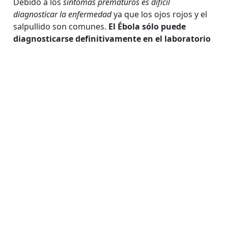
Debido a los
síntomas prematuros es difícil
diagnosticar la enfermedad
ya que los ojos rojos y el
salpullido son comunes.
El Ébola sólo puede
diagnosticarse definitivamente en el laboratorio
por medio de cinco pruebas distintas
, pero estas
pruebas presentan un alto riesgo biológico y deben
de ser realizadas bajo una contención biológica
máxima. Se han producido varios contagios de
persona a persona por falta de equipo de
protección adecuado.
“Los trabajadores sanitarios son particularmente
propensos al contagio, por lo que junto con el
tratamiento de pacientes, capacitar al personal de
salud es una de nuestras principales prioridades
para reducir su riesgo de contagio mientras cuidan
a los enfermos”; declaró Henry Gray, Coordinador
de Emergencias de MSF, durante el brote de Ébola
en Uganda en el 2012, quién también trabajó en el