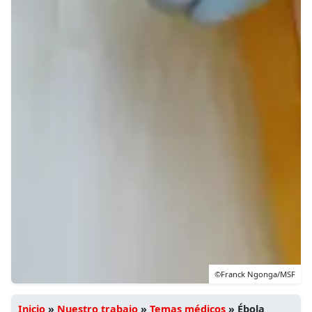
©Franck Ngonga/MSF
Inicio
»
Nuestro trabajo
»
Temas médicos
»
Ébola