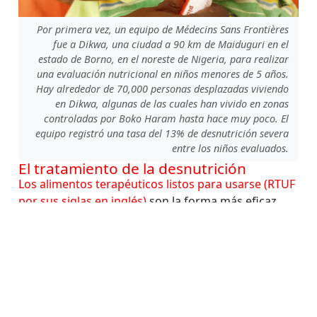
Por primera vez, un equipo de Médecins Sans Frontières
fue a Dikwa, una ciudad a 90 km de Maiduguri en el
estado de Borno, en el noreste de Nigeria, para realizar
una evaluación nutricional en niños menores de 5 años.
Hay alrededor de 70,000 personas desplazadas viviendo
en Dikwa, algunas de las cuales han vivido en zonas
controladas por Boko Haram hasta hace muy poco. El
equipo registró una tasa del 13% de desnutrición severa
entre los niños evaluados.
El tratamiento de la desnutrición
Los alimentos terapéuticos listos para usarse (RTUF
por sus siglas en inglés)
son la forma más eficaz
para tratar la desnutrición.
Los RUTFs incluyen
todos los nutrientes que el niño necesita durante
su desarrollo y le ayudan a revertir las
deficiencias y a aumentar de peso
. Los RUTFs no
requieren agua para su preparación, lo que elimina
el riesgo de contaminación con enfermedades