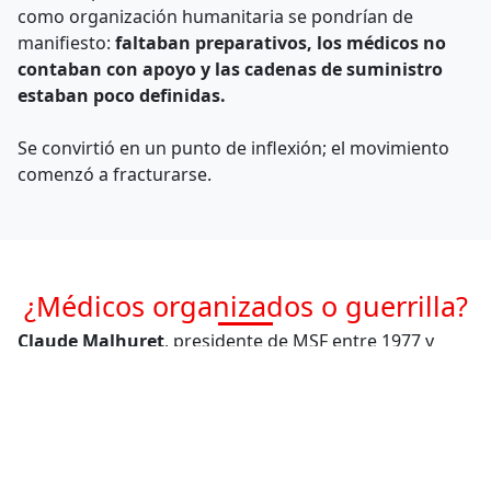
como organización humanitaria se pondrían de
manifiesto:
faltaban preparativos, los médicos no
contaban con apoyo y las cadenas de suministro
estaban poco definidas.
Se convirtió en un punto de inflexión; el movimiento
comenzó a fracturarse.
¿Médicos organizados o guerrilla?
Claude Malhuret
, presidente de MSF entre 1977 y
1978, dice:
“Había una oposición muy real entre las
personas que no querían que las cosas se estructuraran,
que querían seguir siendo una pequeña unidad de
comandos de médicos de urgencias y otras que querían
organizarse. “