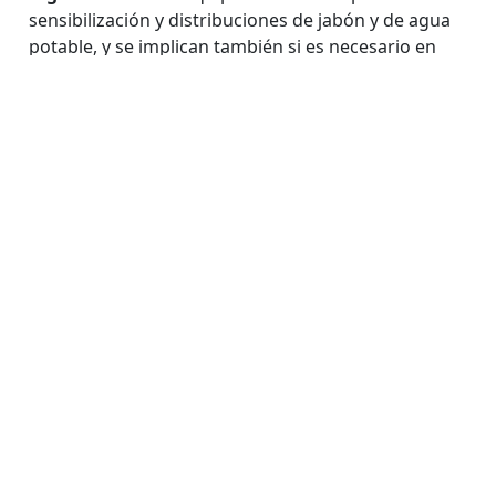
sensibilización y distribuciones de jabón y de agua
potable, y se implican también si es necesario en
actividades de agua y saneamiento, rehabilitando o
construyendo letrinas, e identificando las fuentes
de agua contaminadas para proceder a su
potabilización.
Nuestra respuesta puede ser inmediata gracias a
los kits de tratamiento del cólera, con los que
podemos instalar rápidamente en cualquier lugar
del mundo un CTC dotado con todo el material y
medicamentos necesarios.
Retos
Uno de los retos es
implementar la vacunación en
el marco de una epidemia
como medida para
controlar la diseminación de la enfermedad en las
fases iniciales de los brotes. Las vacunas