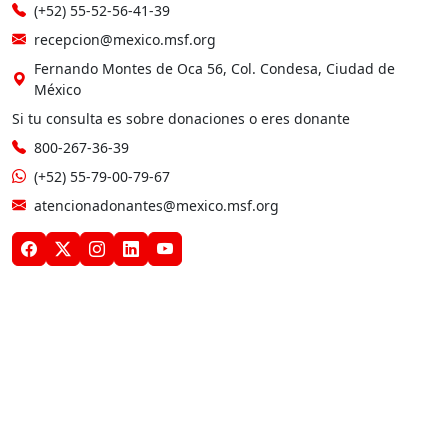
(+52) 55-52-56-41-39
recepcion@mexico.msf.org
Fernando Montes de Oca 56, Col. Condesa, Ciudad de
México
Si tu consulta es sobre donaciones o eres donante
800-267-36-39
(+52) 55-79-00-79-67
atencionadonantes@mexico.msf.org
Otros sitios de MSF
Médicos Sin Fronteras en México, A.C. cuenta con autorización
para recibir donativos deducibles de conformidad con la Ley
del Impuesto sobre la Renta, y está afiliada al Centro Mexicano
para la Filantropía (CEMEFI) en México. 2026.