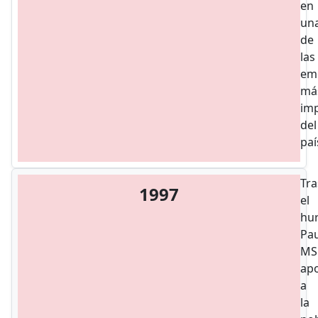
en
un
de
las
em
má
im
del
paí
Tra
1997
el
hu
Pau
MS
ap
a
la