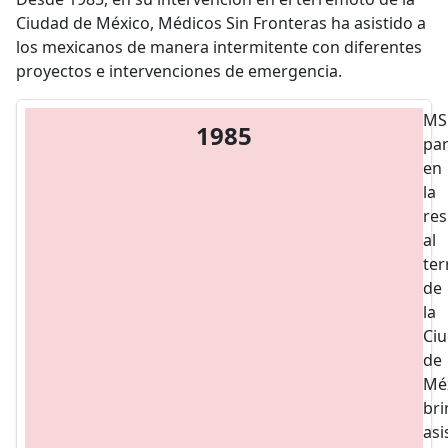
Ciudad de México, Médicos Sin Fronteras ha asistido a
los mexicanos de manera intermitente con diferentes
proyectos e intervenciones de emergencia.
MS
1985
par
en
la
re
al
te
de
la
Ci
de
Méx
br
asi