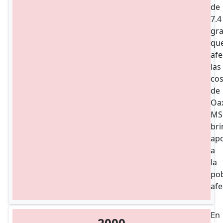
de
7.4
gr
qu
afe
las
cos
de
Oa
MS
br
ap
a
la
pob
afe
En
2000