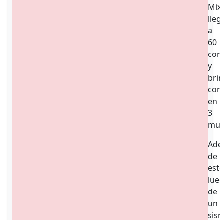
Mix
lle
a
60
co
y
br
con
en
3
mun
Ad
de
est
lu
de
un
si