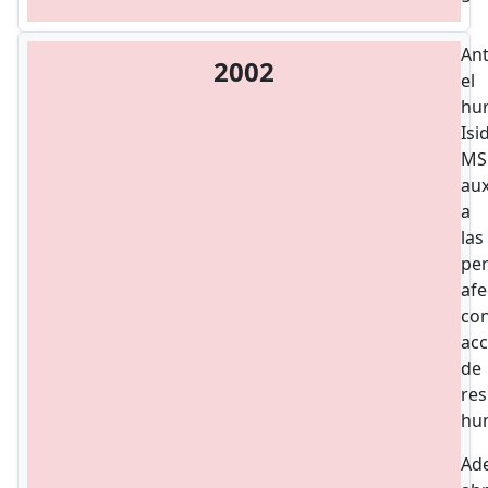
An
2002
el
hu
Isi
MS
aux
a
las
pe
afe
co
acc
de
re
hum
Ad