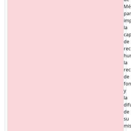
Mé
pa
im
la
cap
de
re
hu
la
re
de
fo
y
la
dif
de
su
mi