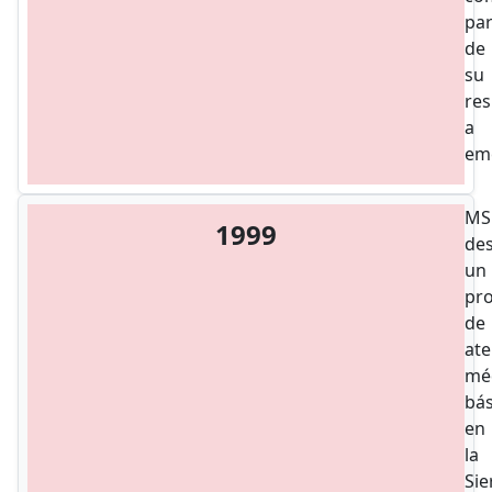
par
de
su
re
a
em
MS
1999
des
un
pr
de
ate
mé
bás
en
la
Sie