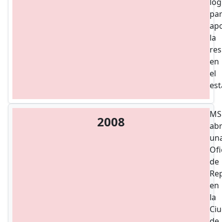
log
pa
ap
la
re
en
el
est
MS
2008
abr
un
Ofi
de
Re
en
la
Ci
de