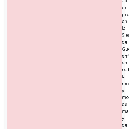
ab
un
pr
en
la
Sie
de
Gu
en
en
red
la
mor
y
mo
de
ma
y
de