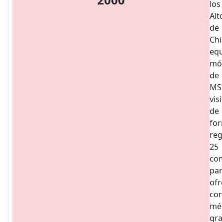
los
Alt
de
Chi
eq
móv
de
MS
vis
de
fo
reg
25
co
pa
ofr
con
mé
gra