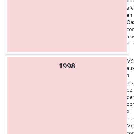
pob
afe
en
Oa
co
asi
hum
MS
1998
aux
a
las
pe
da
po
el
hu
Mit
co