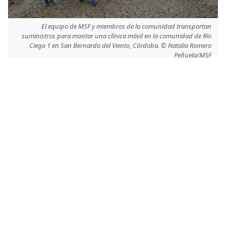
El equipo de MSF y miembros de la comunidad transportan
suministros para montar una clínica móvil en la comunidad de Río
Ciego 1 en San Bernardo del Viento, Córdoba. © Natalia Romero
Peñuela/MSF
Acceso a Medicamentos
,
Inundaciones
Acceso a la salud
Compartir
Conoce más
RELACIONADO
RCA : MSF DENUNCIA EL ATAQUE A PACIENTES EN LOS
HOSPITALES DE BANGUI
9 de diciembre de 2013