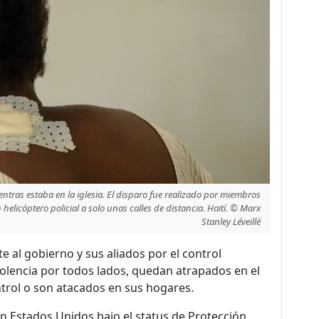
ntras estaba en la iglesia. El disparo fue realizado por miembros
licóptero policial a solo unas calles de distancia. Haití. © Marx
Stanley Léveillé
al gobierno y sus aliados por el control
 violencia por todos lados, quedan atrapados en el
trol o son atacados en sus hogares.
n Estados Unidos bajo el status de Protección