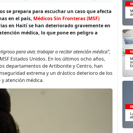
R
os se prepara para escuchar un caso que afecta
M
d
as en el país,
Médicos Sin Fronteras (MSF)
ias en Haití se han deteriorado gravemente en
 atención médica, lo que pone en peligro a
groso para vivir, trabajar o recibir atención médica”,
R
e MSF Estados Unidos. En los últimos ocho años,
M
i
los departamentos de Artibonite y Centro, han
E
inseguridad extrema y un drástico deterioro de los
 y atención médica.
R
L
e