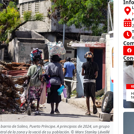
Inf
L
H
F
2
T
Com
Con
R
H
t
 barrio de Solino, Puerto Príncipe. A principios de 2024, un grupo
rol de la zona y la vació de su población. © Marx Stanley Léveillé