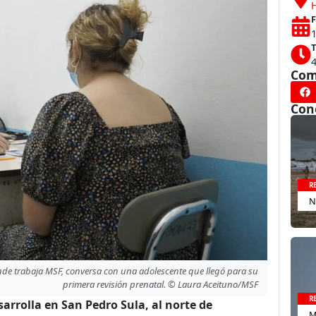
F
T
Com
Con
R
N
donde trabaja MSF, conversa con una adolescente que llegó para su
primera revisión prenatal. © Laura Aceituno/MSF
R
arrolla en San Pedro Sula, al norte de
M