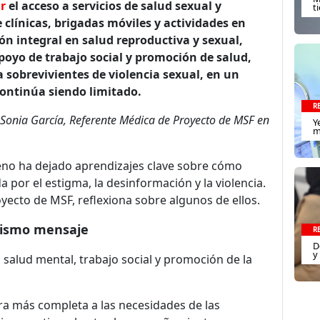
r
el acceso a servicios de salud sexual y
t
 clínicas, brigadas móviles y actividades en
ón integral en salud reproductiva y sexual,
poyo de trabajo social y promoción de salud,
 sobrevivientes de violencia sexual, en un
continúa siendo limitado.
R
n Sonia García, Referente Médica de Proyecto de MSF en
Y
m
rreno ha dejado aprendizajes clave sobre cómo
 por el estigma, la desinformación y la violencia.
yecto de MSF, reflexiona sobre algunos de ellos.
 mismo mensaje
R
D
y
salud mental, trabajo social y promoción de la
ra más completa a las necesidades de las