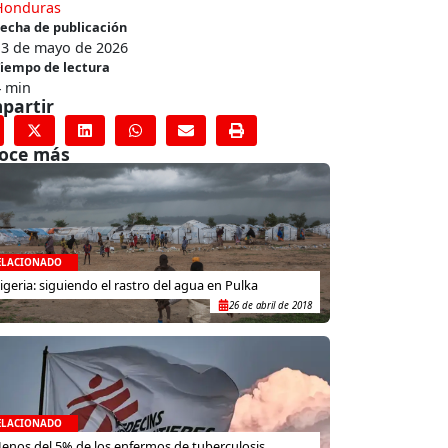
Honduras
echa de publicación
13 de mayo de 2026
iempo de lectura
4 min
partir
oce más
ELACIONADO
igeria: siguiendo el rastro del agua en Pulka
26 de abril de 2018
ELACIONADO
enos del 5% de los enfermos de tuberculosis