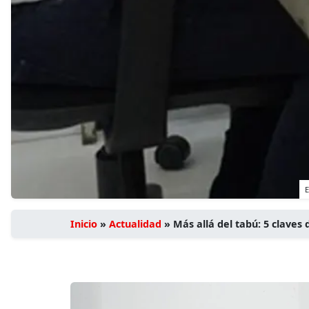
E
Inicio
»
Actualidad
»
Más allá del tabú: 5 clave