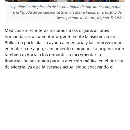
La población desplazada de la comunidad de Ngoshe se congregan
a la llegada de un camión cisterna de MSF a Pulka, en el distrito de
Gwoza, estado de Borno, Nigeria. © MSF
Médicos Sin Fronteras instamos a las organizaciones
humanitarias a aumentar urgentemente la asistencia en
Pulka, en particular la ayuda alimentaria y las intervenciones
en materia de agua, saneamiento e higiene. La organización
también exhorta a los donantes a incrementar la
financiación sostenida para la atención médica en el noreste
de Nigeria, ya que la escasez actual sigue socavando el
acceso a servicios vitales.
Acceso a la Salud
,
Acceso a Medicamentos
,
Agua y
Saneamiento
,
Desplazamientos Internos de Personas
Acceso a la salud
,
Conflicto armado
Compartir
Conoce más