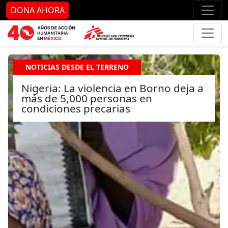
Ir al contenido principal
Ir al pie de página
Ir 
DONA AHORA
NOTICIAS DESDE EL TERRENO
Nigeria: La violencia en Borno deja a
más de 5,000 personas en
condiciones precarias