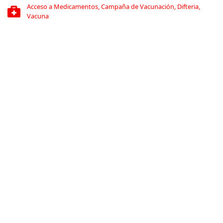
Acceso a Medicamentos
,
Campaña de Vacunación
,
Difteria
,
Vacuna
Acceso a la salud
Compartir
Conoce más
RELACIONADO
La COVID-19 y la caída económica revelan la crisis de salud
mental de los trabajadores migrantes en Líbano
27 de julio de 2020