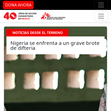
Ir al contenido principal
Ir al pie de página
Ir 
DONA AHORA
NOTICIAS DESDE EL TERRENO
Nigeria se enfrenta a un grave brote
de difteria