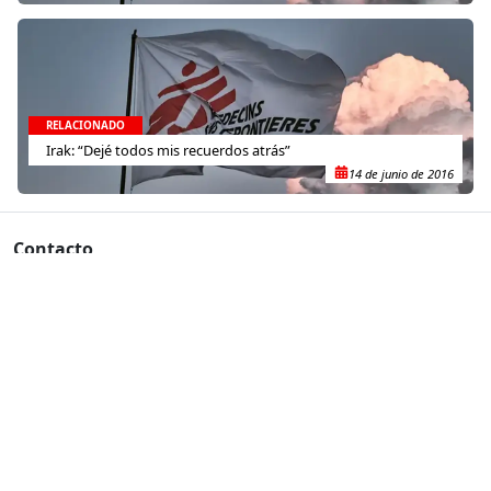
RELACIONADO
Irak: “Dejé todos mis recuerdos atrás”
14 de junio de 2016
Contacto
(+52) 55-52-56-41-39
recepcion@mexico.msf.org
Fernando Montes de Oca 56, Col. Condesa, Ciudad de
México
Si tu consulta es sobre donaciones o eres donante
800-267-36-39
(+52) 55-79-00-79-67