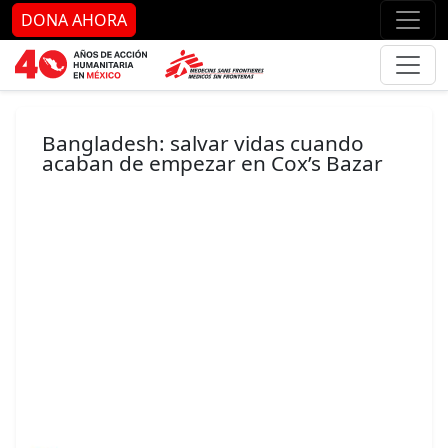
Ir al contenido principal
Ir al pie de página
Ir 
DONA AHORA
Bangladesh: salvar vidas cuando
acaban de empezar en Cox’s Bazar