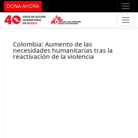
Ir al contenido principal
Ir al pie de página
Ir 
DONA AHORA
Colombia: Aumento de las
necesidades humanitarias tras la
reactivación de la violencia