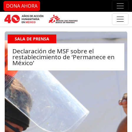
Ir al contenido principal
Ir al pie de página
Ir 
DONA AHORA
SALA DE PRENSA
Declaración de MSF sobre el
restablecimiento de ‘Permanece en
México’