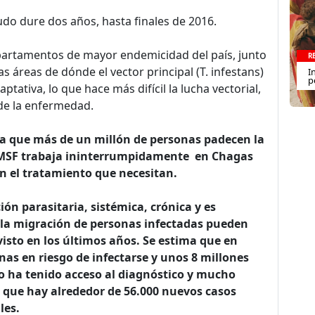
do dure dos años, hasta finales de 2016.
epartamentos de mayor endemicidad del país, junto
R
 áreas de dónde el vector principal (T. infestans)
I
p
tativa, lo que hace más difícil la lucha vectorial,
 de la enfermedad.
ma que más de un millón de personas padecen la
, MSF trabaja ininterrumpidamente en Chagas
n el tratamiento que necesitan.
ón parasitaria, sistémica, crónica y es
la migración de personas infectadas pueden
visto en los últimos años. Se estima que en
as en riesgo de infectarse y unos 8 millones
o ha tenido acceso al diagnóstico y mucho
a que hay alrededor de 56.000 nuevos casos
les.