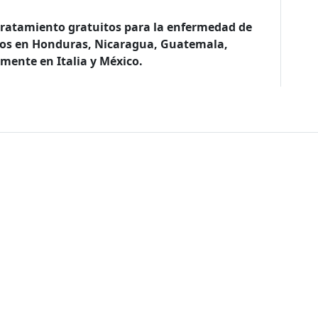
 tratamiento gratuitos para la enfermedad de
ados en Honduras, Nicaragua, Guatemala,
mente en Italia y México.
de sitio
nos
Nuestro Trabajo
Colabora
Trabaja
 somos
Paises donde
Dona ahora
Trabaja con 
trabajamos
historia
Atención a socios y
En nuestra of
Contextos de acción
donantes
rencia
Proyectos re
Cómo trabajamos
Empresas y aliados
Proyectos
Temas médicos
Otras formas de
internaciona
colaborar