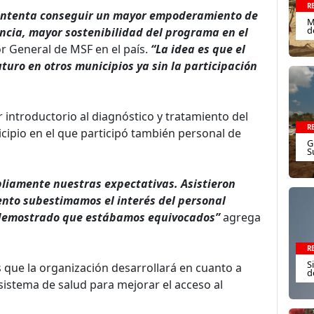
R
e intenta conseguir un mayor empoderamiento de
M
d
ncia, mayor sostenibilidad del programa en el
r General de MSF en el país.
“La idea es que el
turo en otros municipios ya sin la participación
 introductorio al diagnóstico y tratamiento del
R
icipio en el que participó también personal de
G
S
pliamente nuestras expectativas. Asistieron
ento subestimamos el interés del personal
ó demostrado que estábamos equivocados”
agrega
R
S
 que la organización desarrollará en cuanto a
d
sistema de salud para mejorar el acceso al