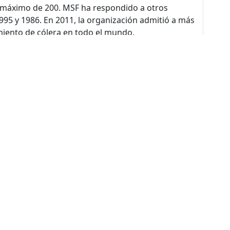
n máximo de 200. MSF ha respondido a otros
995 y 1986. En 2011, la organización admitió a más
miento de cólera en todo el mundo.
Cólera
,
Diarrea
de sitio
nos
Nuestro Trabajo
Colabora
Trabaja
 somos
Paises donde
Dona ahora
Trabaja con 
trabajamos
historia
Atención a socios y
En nuestra of
Contextos de acción
donantes
rencia
Proyectos re
Cómo trabajamos
Empresas y aliados
Proyectos
Temas médicos
Otras formas de
internaciona
colaborar