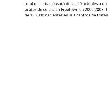
total de camas pasará de las 90 actuales a u
brotes de cólera en Freetown en 2006-2007, 1
de 130,000 pacientes en sus centros de trata
Cama de Hospital
,
Centro de Tratamiento de 
Mapa 
Conóce
Quienes
Nuestra 
Transpa