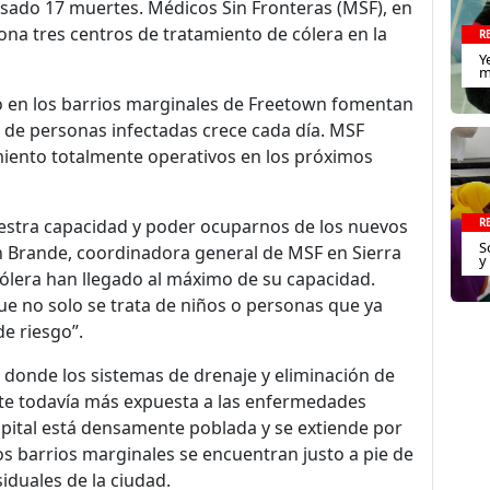
sado 17 muertes. Médicos Sin Fronteras (MSF), en
iona tres centros de tratamiento de cólera en la
R
Y
m
 en los barrios marginales de Freetown fomentan
 de personas infectadas crece cada día. MSF
miento totalmente operativos en los próximos
stra capacidad y poder ocuparnos de los nuevos
R
S
en Brande, coordinadora general de MSF en Sierra
y
ólera han llegado al máximo de su capacidad.
ue no solo se trata de niños o personas que ya
de riesgo”.
donde los sistemas de drenaje y eliminación de
nte todavía más expuesta a las enfermedades
apital está densamente poblada y se extiende por
s barrios marginales se encuentran justo a pie de
duales de la ciudad.