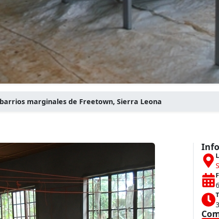
s barrios marginales de Freetown, Sierra Leona
Inf
L
S
F
T
Com