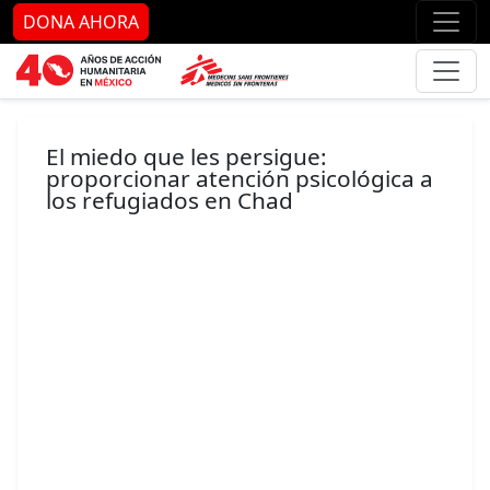
Ir al contenido principal
Ir al pie de página
Ir 
DONA AHORA
El miedo que les persigue:
proporcionar atención psicológica a
los refugiados en Chad