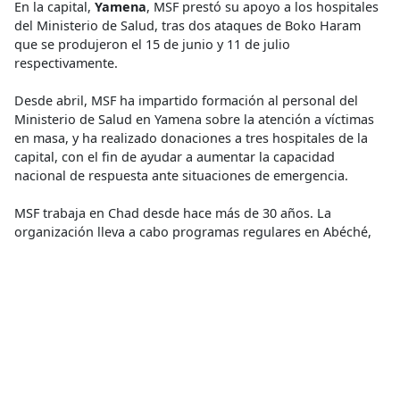
En la capital,
Yamena
, MSF prestó su apoyo a los hospitales
del Ministerio de Salud, tras dos ataques de Boko Haram
que se produjeron el 15 de junio y 11 de julio
respectivamente.
Desde abril, MSF ha impartido formación al personal del
Ministerio de Salud en Yamena sobre la atención a víctimas
en masa, y ha realizado donaciones a tres hospitales de la
capital, con el fin de ayudar a aumentar la capacidad
nacional de respuesta ante situaciones de emergencia.
MSF trabaja en Chad desde hace más de 30 años. La
organización lleva a cabo programas regulares en Abéché,
Am Timan, Massakory y Moissala. En julio de este año, MSF
también comenzó a trabajar en Bokoro, en la provincia de
Hadjer Lamis, para atender los casos de desnutrición aguda.
* Se ha modificado el nombre para proteger su identidad