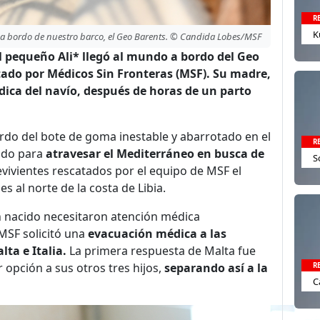
R
K
ó a bordo de nuestro barco, el Geo Barents. © Candida Lobes/MSF
 el pequeño Ali* llegó al mundo a bordo del Geo
etado por Médicos Sin Fronteras (MSF). Su madre,
dica del navío, después de horas de un parto
rdo del bote de goma inestable y abarrotado en el
R
cado para
atravesar el Mediterráneo en busca de
S
evivientes rescatados por el equipo de MSF el
 al norte de la costa de Libia.
én nacido necesitaron atención médica
 MSF solicitó una
evacuación médica a las
ta e Italia.
La primera respuesta de Malta fue
r opción a sus otros tres hijos,
separando así a la
R
C