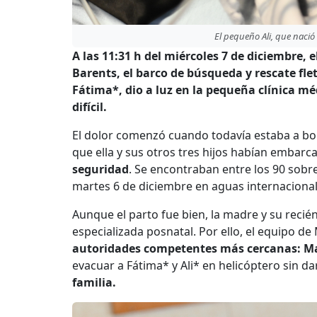
El pequeño Ali, que naci
A las 11:31 h del miércoles 7 de diciembre,
Barents, el barco de búsqueda y rescate fl
Fátima*, dio a luz en la pequeña clínica mé
difícil.
El dolor comenzó cuando todavía estaba a bo
que ella y sus otros tres hijos habían embar
seguridad
. Se encontraban entre los 90 sobr
martes 6 de diciembre en aguas internacionales
Aunque el parto fue bien, la madre y su reci
especializada posnatal. Por ello, el equipo de
autoridades competentes más cercanas: Mal
evacuar a Fátima* y Ali* en helicóptero sin da
familia.