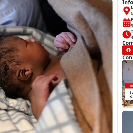
Inf
L
F
9
T
Com
Con
R
L
d