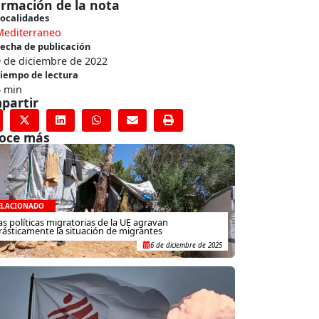
ormación de la nota
ocalidades
Mediterraneo
echa de publicación
 de diciembre de 2022
iempo de lectura
4 min
partir
oce más
ELACIONADO
as políticas migratorias de la UE agravan
rásticamente la situación de migrantes
6 de diciembre de 2025