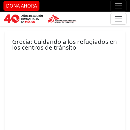
Ir al contenido principal
Ir al pie de página
Ir 
DONA AHORA
Grecia: Cuidando a los refugiados en
los centros de tránsito