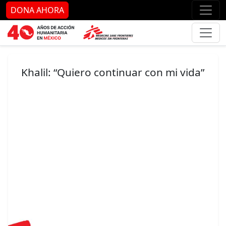
Ir al contenido principal
Ir al pie de página
Ir 
DONA AHORA
Khalil: “Quiero continuar con mi vida”