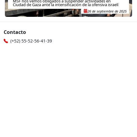
MSF nos vemos obligados a suspender actividades en
Ciudad de Gaza ante la intensificación de la ofensiva israelí
26 de septiembre de 2025
Contacto
(+52) 55-52-56-41-39
recepcion@mexico.msf.org
Fernando Montes de Oca 56, Col. Condesa, Ciudad de
México
Si tu consulta es sobre donaciones o eres donante
800-267-36-39
(+52) 55-79-00-79-67
atencionadonantes@mexico.msf.org
Otros sitios de MSF