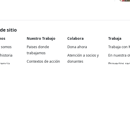
de sitio
nos
Nuestro Trabajo
Colabora
Trabaja
 somos
Paises donde
Dona ahora
Trabaja con 
trabajamos
historia
Atención a socios y
En nuestra of
Contextos de acción
donantes
rencia
Proyectos re
Cómo trabajamos
Empresas y aliados
Proyectos
Temas médicos
Otras formas de
internaciona
colaborar