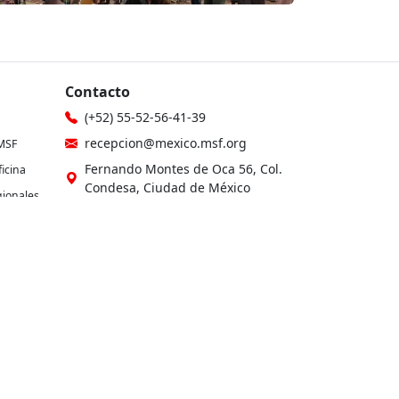
Contacto
(+52) 55-52-56-41-39
recepcion@mexico.msf.org
MSF
Fernando Montes de Oca 56, Col.
icina
Condesa, Ciudad de México
gionales
Si tu consulta es sobre donaciones o
eres donante
les
800-267-36-39
(+52) 55-79-00-79-67
atencionadonantes@mexico.msf.org
Otros sitios de MSF