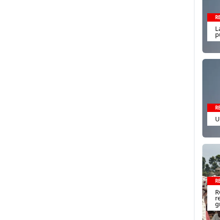
R
L
p
R
U
R
R
r
g