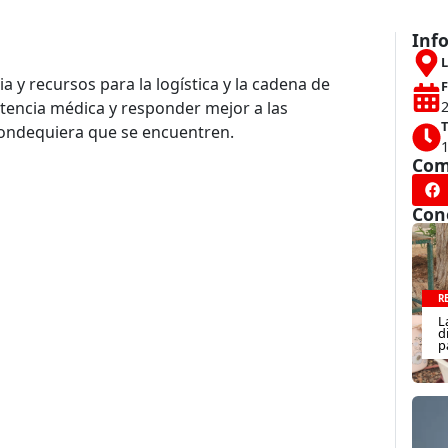
Inf
L
 y recursos para la logística y la cadena de
F
stencia médica y responder mejor a las
2
T
dondequiera que se encuentren.
Com
Con
R
L
d
p