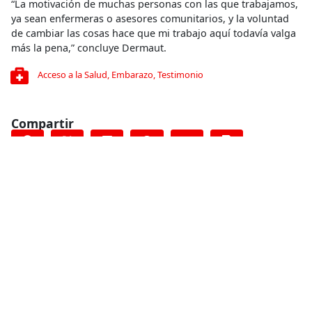
“La motivación de muchas personas con las que trabajamos,
ya sean enfermeras o asesores comunitarios, y la voluntad
de cambiar las cosas hace que mi trabajo aquí todavía valga
más la pena,” concluye Dermaut.
Acceso a la Salud
,
Embarazo
,
Testimonio
Compartir
Conoce más
RELACIONADO
Testimonio MSF a bordo del Bourbon Argos
4 de junio de 2015