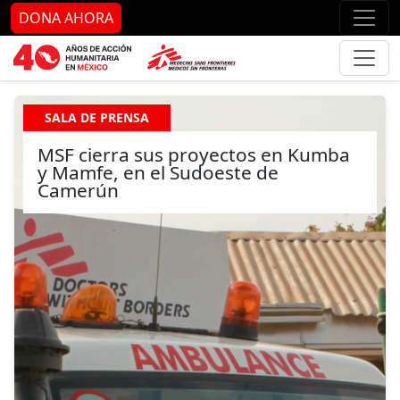
Ir al contenido principal
Ir al pie de página
Ir 
DONA AHORA
SALA DE PRENSA
MSF cierra sus proyectos en Kumba
y Mamfe, en el Sudoeste de
Camerún