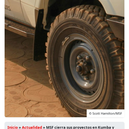
© Scott Hamilton/MSF
Inicio
»
Actualidad
»
MSF cierra sus proyectos en Kumba y