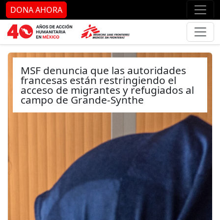
Ir al contenido principal
Ir al pie de página
Ir 
DONA AHORA
MSF denuncia que las autoridades
francesas están restringiendo el
acceso de migrantes y refugiados al
campo de Grande-Synthe