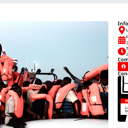
Inf
L
F
T
Com
Con
R
L
b