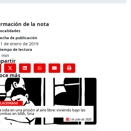
ormación de la nota
ocalidades
echa de publicación
21 de enero de 2019
iempo de lectura
2 min
partir
oce más
ELACIONADO
a vida en una prisión al aire libre: viviendo bajo las
ombas en Idlib, Siria
2 de julio de 2020