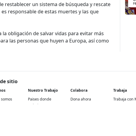
r
 de restablecer un sistema de búsqueda y rescate
 es responsable de estas muertes y las que
 la obligación de salvar vidas para evitar más
 para las personas que huyen a Europa, así como
de sitio
nos
Nuestro Trabajo
Colabora
Trabaja
 somos
Paises donde
Dona ahora
Trabaja con 
trabajamos
historia
Atención a socios y
En nuestra of
Contextos de acción
donantes
rencia
Proyectos re
Cómo trabajamos
Empresas y aliados
Proyectos
Temas médicos
Otras formas de
internaciona