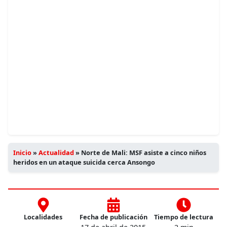
Inicio
»
Actualidad
»
Norte de Mali: MSF asiste a cinco niños
heridos en un ataque suicida cerca Ansongo
Localidades
Fecha de publicación
Tiempo de lectura