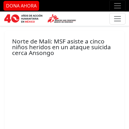
Ir al contenido principal
Ir al pie de página
Ir 
DONA AHORA
Norte de Mali: MSF asiste a cinco
niños heridos en un ataque suicida
cerca Ansongo