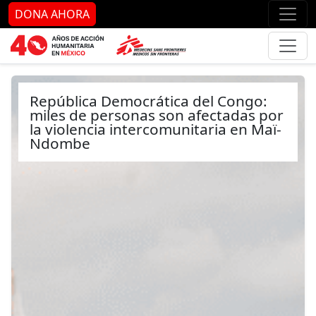
Ir al contenido principal
Ir al pie de página
Ir 
DONA AHORA
República Democrática del Congo:
miles de personas son afectadas por
la violencia intercomunitaria en Maï-
Ndombe