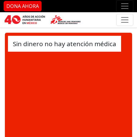
Ir al contenido principal
Ir al pie de página
Ir 
DONA AHORA
Sin dinero no hay atención médica