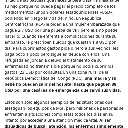
mitad de las pastillas que necesita para tratar la malaria de
su hijo porque no puede pagar el precio completo de los
medicamentos (unos 9 dólares estadounidenses –USD–),
poniendo en riesgo la vida del niño. En República
Centroafricana (RCA) le piden a una mujer embarazada que
pague 2.7 USD por una prueba de VIH pero ella no puede
hacerlo. Cuando se enfrenta a complicaciones durante su
embarazo, le prescriben fluidos que cuestan 1.8 USD por
día. Para cubrir estos gastos pide dinero a sus vecinos; les
paga poco a poco pero sigue en deuda con ellos. Una
refugiada en Jordania detuvo el tratamiento de su
enfermedad no transmisible porque no podía cubrir los
gastos (23 USD por consulta). En una zona rural de la
República Democrática del Congo (RDC),
una madre y su
bebé no pueden salir del hospital hasta que paguen 38
USD por una cesárea de emergencia que salvó sus vidas.
Estos son sólo algunos ejemplos de las situaciones que
atestiguan los equipos de MSF, pero millones de personas se
enfrentan a situaciones como estas todos los días en su
intento por acceder a una atención médica vital.
Al ser
disuadidos de buscar atención, los enfermos simplemente