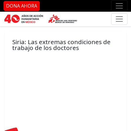
Ir al contenido principal
Ir al pie de página
Ir 
DONA AHORA
Siria: Las extremas condiciones de
trabajo de los doctores