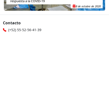
respuesta a la COVID-19
8 de octubre de 2020
Contacto
(+52) 55-52-56-41-39
recepcion@mexico.msf.org
Fernando Montes de Oca 56, Col. Condesa, Ciudad de
México
Si tu consulta es sobre donaciones o eres donante
800-267-36-39
(+52) 55-79-00-79-67
atencionadonantes@mexico.msf.org
Otros sitios de MSF