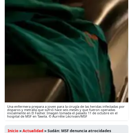
Una enfermera prepara a joven para la cirugía de las heridas infectadas por
disparos y metralla que sufrió hace seis meses y que fueron operadas
inicialmente en El Fasher. Imagen tomada el pasado 11 de octubre en el
hospital de MSF en Tawila. © Aurrélie Lécrivain/MSF
Inicio
»
Actualidad
»
Sudán: MSF denuncia atrocidades