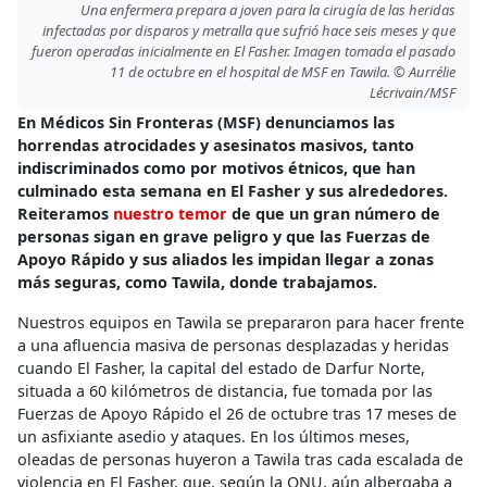
Una enfermera prepara a joven para la cirugía de las heridas
infectadas por disparos y metralla que sufrió hace seis meses y que
fueron operadas inicialmente en El Fasher. Imagen tomada el pasado
11 de octubre en el hospital de MSF en Tawila. © Aurrélie
Lécrivain/MSF
En Médicos Sin Fronteras (MSF) denunciamos las
horrendas atrocidades y asesinatos masivos, tanto
indiscriminados como por motivos étnicos, que han
culminado esta semana en El Fasher y sus alrededores.
Reiteramos
nuestro temor
de que un gran número de
personas sigan en grave peligro y que las Fuerzas de
Apoyo Rápido y sus aliados les impidan llegar a zonas
más seguras, como Tawila, donde trabajamos.
Nuestros equipos en Tawila se prepararon para hacer frente
a una afluencia masiva de personas desplazadas y heridas
cuando El Fasher, la capital del estado de Darfur Norte,
situada a 60 kilómetros de distancia, fue tomada por las
Fuerzas de Apoyo Rápido el 26 de octubre tras 17 meses de
un asfixiante asedio y ataques. En los últimos meses,
oleadas de personas huyeron a Tawila tras cada escalada de
violencia en El Fasher, que, según la ONU, aún albergaba a