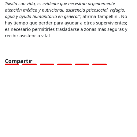
Tawila con vida, es evidente que necesitan urgentemente
atención médica y nutricional, asistencia psicosocial, refugio,
agua y ayuda humanitaria en general”,
afirma Tampellini. No
hay tiempo que perder para ayudar a otros supervivientes;
es necesario permitirles trasladarse a zonas más seguras y
recibir asistencia vital.
Compartir
Conoce más
RELACIONADO
Mali: acercamos la atención médica a población refugiada en
Koro
30 de junio de 2026