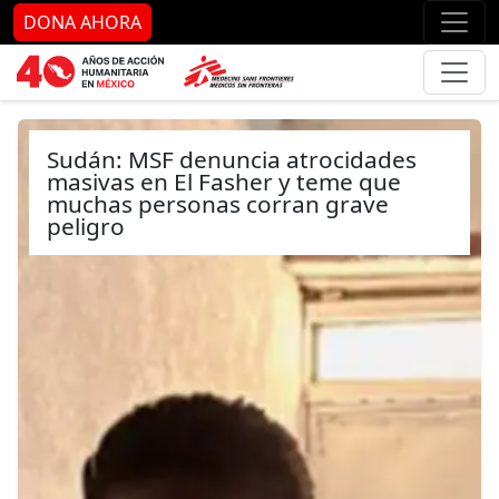
Ir al contenido principal
Ir al pie de página
Ir 
DONA AHORA
Sudán: MSF denuncia atrocidades
masivas en El Fasher y teme que
muchas personas corran grave
peligro