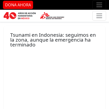
Ir al contenido principal
Ir al pie de página
Ir 
DONA AHORA
Tsunami en Indonesia: seguimos en
la zona, aunque la emergencia ha
terminado