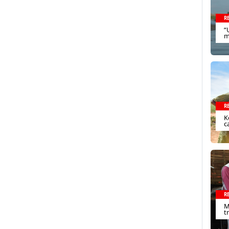
R
“
m
R
K
c
R
M
t