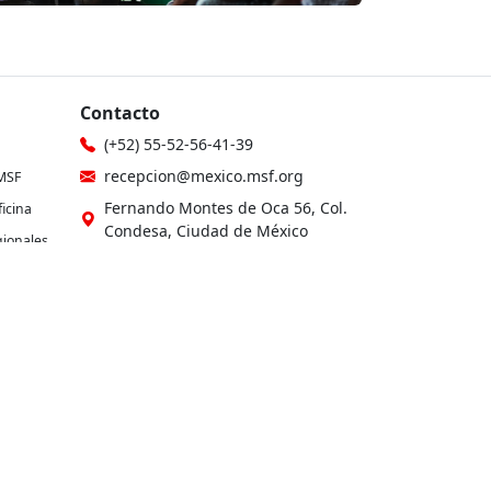
Contacto
(+52) 55-52-56-41-39
recepcion@mexico.msf.org
MSF
Fernando Montes de Oca 56, Col.
icina
Condesa, Ciudad de México
gionales
Si tu consulta es sobre donaciones o
eres donante
les
800-267-36-39
(+52) 55-79-00-79-67
atencionadonantes@mexico.msf.org
Otros sitios de MSF