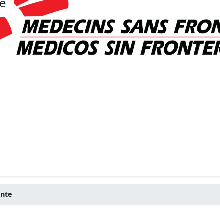
te
ente