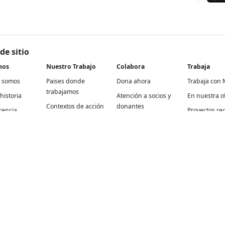
de sitio
nos
Nuestro Trabajo
Colabora
Trabaja
 somos
Paises donde
Dona ahora
Trabaja con 
trabajamos
historia
Atención a socios y
En nuestra of
Contextos de acción
donantes
rencia
Proyectos re
Cómo trabajamos
Empresas y aliados
Proyectos
Temas médicos
Otras formas de
internaciona
colaborar