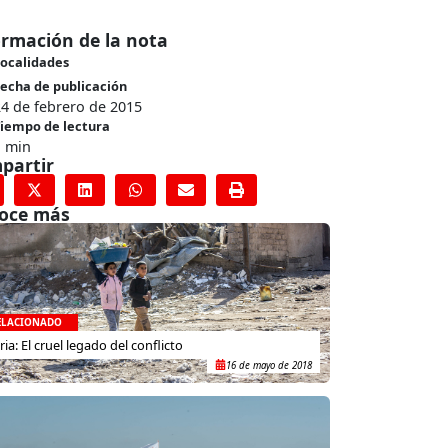
ormación de la nota
ocalidades
echa de publicación
4 de febrero de 2015
iempo de lectura
1 min
partir
oce más
ELACIONADO
iria: El cruel legado del conflicto
16 de mayo de 2018