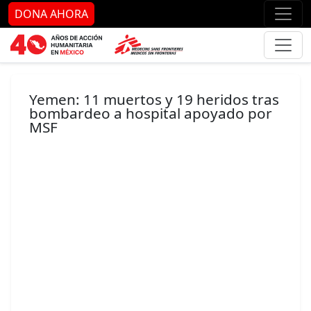
Ir al contenido principal
Ir al pie de página
Ir 
DONA AHORA
Yemen: 11 muertos y 19 heridos tras
bombardeo a hospital apoyado por
MSF