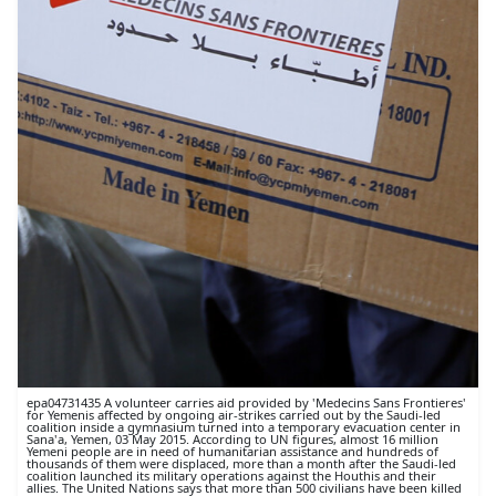
epa04731435 A volunteer carries aid provided by 'Medecins Sans Frontieres'
for Yemenis affected by ongoing air-strikes carried out by the Saudi-led
coalition inside a gymnasium turned into a temporary evacuation center in
Sana'a, Yemen, 03 May 2015. According to UN figures, almost 16 million
Yemeni people are in need of humanitarian assistance and hundreds of
thousands of them were displaced, more than a month after the Saudi-led
coalition launched its military operations against the Houthis and their
allies. The United Nations says that more than 500 civilians have been killed