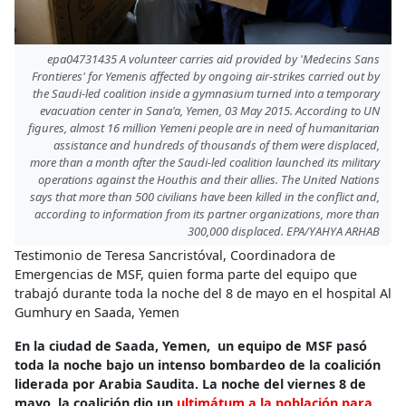
epa04731435 A volunteer carries aid provided by 'Medecins Sans
Frontieres' for Yemenis affected by ongoing air-strikes carried out by
the Saudi-led coalition inside a gymnasium turned into a temporary
evacuation center in Sana'a, Yemen, 03 May 2015. According to UN
figures, almost 16 million Yemeni people are in need of humanitarian
assistance and hundreds of thousands of them were displaced,
more than a month after the Saudi-led coalition launched its military
operations against the Houthis and their allies. The United Nations
says that more than 500 civilians have been killed in the conflict and,
according to information from its partner organizations, more than
300,000 displaced. EPA/YAHYA ARHAB
Testimonio de Teresa Sancristóval, Coordinadora de
Emergencias de MSF, quien forma parte del equipo que
trabajó durante toda la noche del 8 de mayo en el hospital Al
Gumhury en Saada, Yemen
En la ciudad de Saada, Yemen, un equipo de MSF pasó
toda la noche bajo un intenso bombardeo de la coalición
liderada por Arabia Saudita. La noche del viernes 8 de
mayo, la coalición dio un
ultimátum a la población para