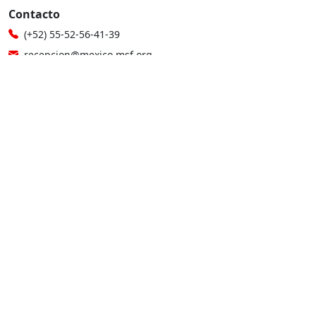
Contacto
(+52) 55-52-56-41-39
recepcion@mexico.msf.org
Fernando Montes de Oca 56, Col. Condesa, Ciudad de
México
Si tu consulta es sobre donaciones o eres donante
800-267-36-39
(+52) 55-79-00-79-67
atencionadonantes@mexico.msf.org
Otros sitios de MSF
Médicos Sin Fronteras en México, A.C. cuenta con autorización
para recibir donativos deducibles de conformidad con la Ley
del Impuesto sobre la Renta, y está afiliada al Centro Mexicano