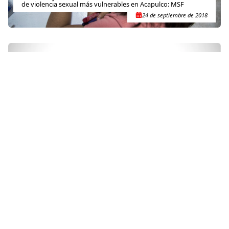
de violencia sexual más vulnerables en Acapulco: MSF
24 de septiembre de 2018
SOBREVIVIENTE DE VIOLENCIA SEXUAL
República Democrática del Congo: MSF atiende a las víctimas
de una violación masiva
18 de enero de 2011
Contacto
(+52) 55-52-56-41-39
recepcion@mexico.msf.org