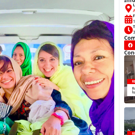
Inf
L
F
1
T
Com
Con
R
R
l
R