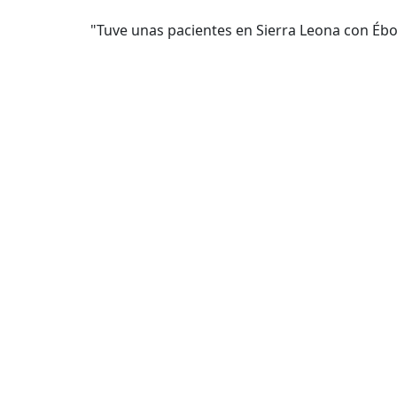
"Tuve unas pacientes en Sierra Leona con Éb
estuvieron muy mal, pero confiaron mucho
niña no. Cuando yo me despedí de ella -el úni
estaba muy agradecida.
Yo le dije 'se nos m
Mariana se murió de Ébola,
no fue tu culpa. 
tienen mamá'.
Al final, en esa misión,
muchos
epidemia que comenzó con un 90 por ciento d
relató.
Mapa 
Conóce
Quienes
Nuestra 