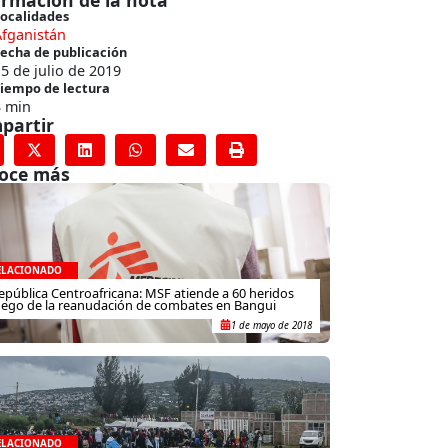
ormación de la nota
ocalidades
Afganistán
echa de publicación
5 de julio de 2019
iempo de lectura
3 min
partir
oce más
ELACIONADO
epública Centroafricana: MSF atiende a 60 heridos
uego de la reanudación de combates en Bangui
1 de mayo de 2018
ELACIONADO