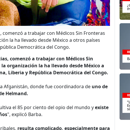
¿
m
as, comenzó a trabajar con Médicos Sin Fronteras
ción la ha llevado desde México a otros países
República Democrática del Congo.
R
cias, comenzó a trabajar con Médicos Sin
B
 la organización la ha llevado desde México a
ona, Liberia y República Democrática del Congo.
je a Afganistán, donde fue coordinadora de
uno de
 de Helmand.
R
“
E
ultiva el 85 por ciento del opio del mundo y
existe
s
ños
", explicó Barba.
ribales,
resulta complicado, especialmente para