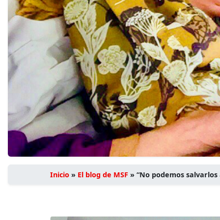
Inicio
»
El blog de MSF
»
“No podemos salvarlos a