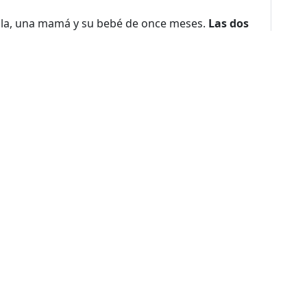
ola, una mamá y su bebé de once meses.
Las dos
 en nosotros.
Al final, la mamá sobrevivió, pero la
co momento en el que la pude tocar- l
a mamá
urió Mariana', pero ella me contestó 'mira,
Hiciste todo lo posible y mis otros hijos todavía
 de los pacientes sobrevivieron.
Fue una
e mortalidad y acabó con un 60 por ciento",
de sitio
nos
Nuestro Trabajo
Colabora
Trabaja
 somos
Paises donde
Dona ahora
Trabaja con 
trabajamos
historia
Atención a socios y
En nuestra of
Contextos de acción
donantes