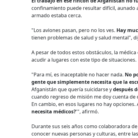
El trabajo en ese rincón de Afganistán no fu
confinamiento puede resultar difícil, aunado a
armado estaba cerca.
"Los aviones pasan, pero no los ves.
Hay muc
tienen problemas de salud y salud mental", di
A pesar de todos estos obstáculos, la médica 
acudir a lugares con este tipo de situaciones.
"Para mí, es inaceptable no hacer nada.
No po
gente que simplemente necesita que la es
Afganistán que quería suicidarse y
después d
cuando regreso de misión me doy cuenta de q
En cambio, en esos lugares no hay opciones. A
necesita médicos?
'", afirmó.
Durante sus seis años como colaboradora de
conocer nuevas personas y culturas, entre las