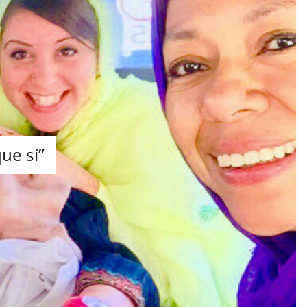
ue sí”