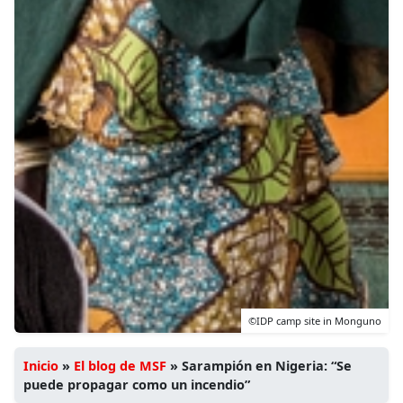
©IDP camp site in Monguno
Inicio
»
El blog de MSF
»
Sarampión en Nigeria: “Se
puede propagar como un incendio”