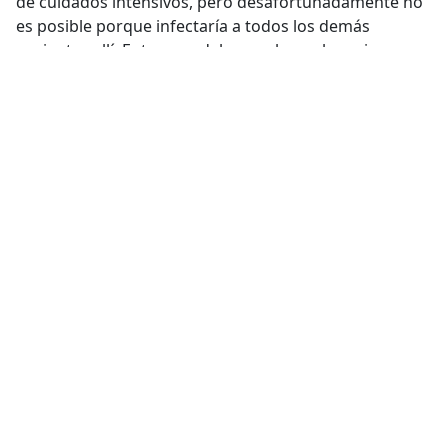
de cuidados intensivos, pero desafortunadamente no
es posible porque infectaría a todos los demás
pacientes allí. Entonces, debemos hacer lo mejor que
podamos en la carpa para pacientes con sarampión.
A la mañana siguiente, la respiración del pequeño se
había calmado un poco, y recuperó su interés en ser
amamantado nuevamente.
Con suerte, estará bien.
Hasta ahora, de los más de 50 pacientes que tenemos,
murieron dos en los últimos dos meses debido a la
neumonía. Des
afortunadamente, existe el riesgo de
que haya más casos. "
Compartir
Conoce más