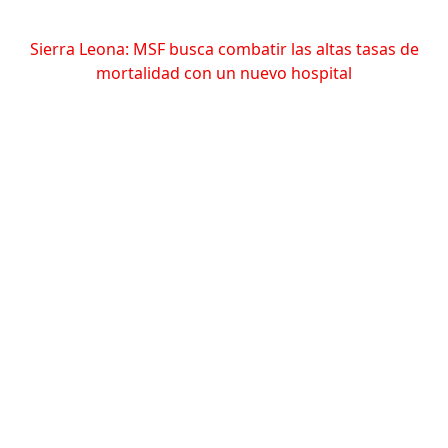
Sierra Leona: MSF busca combatir las altas tasas de
mortalidad con un nuevo hospital
Compartir
Conoce más
RELACIONADO
Yemen: Atención médica bajo asedio
5 de diciembre de 2025