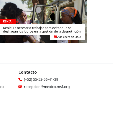
KENIA
Kenia: Es necesario trabajar para evitar que se
deshagan los logros en la gestión de la desnutrición
2 de enero de 2023
Contacto
(+52) 55-52-56-41-39
recepcion@mexico.msf.org
MSF
Fernando Montes de Oca 56, Col.
icina
Condesa, Ciudad de México
gionales
Si tu consulta es sobre donaciones o
eres donante