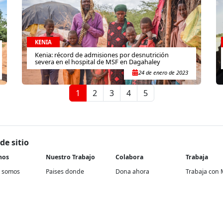
KENIA
Kenia: récord de admisiones por desnutrición
severa en el hospital de MSF en Dagahaley
24 de enero de 2023
1
2
3
4
5
de sitio
nos
Nuestro Trabajo
Colabora
Trabaja
 somos
Paises donde
Dona ahora
Trabaja con 
trabajamos
historia
Atención a socios y
En nuestra of
Contextos de acción
donantes
rencia
Proyectos re
Cómo trabajamos
Empresas y aliados
Proyectos